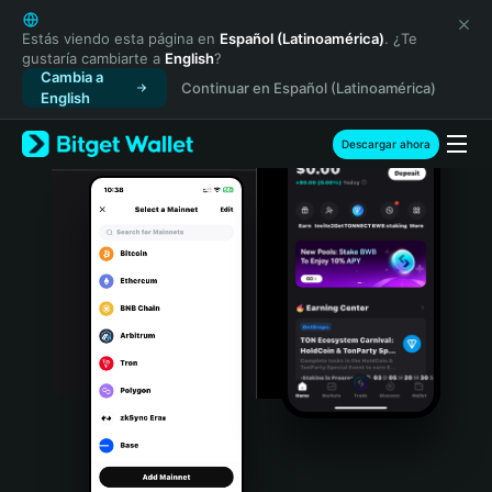
English
日本語
Estás viendo esta página en
Español (Latinoamérica)
. ¿Te
gustaría cambiarte a
English
?
Tiếng Việt
Cambia a
Continuar en Español (Latinoamérica)
Русский
English
Español (Latinoamérica)
Türkçe
Descargar ahora
Italiano
Français
Deutsch
简体中文
繁體中文
Português (Portugal)
Bahasa Indonesia
ภาษาไทย
हिन्दी
বাংলা
Español
Português (Brasil)
Español (Argentina)