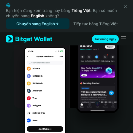
English
日本語
Bạn hiện đang xem trang này bằng
Tiếng Việt
. Bạn có muốn
chuyển sang
English
không?
Tiếng Việt
Chuyển sang English
Tiếp tục bằng Tiếng Việt
Русский
Español (Latinoamérica)
Türkçe
Tải xuống ngay
Italiano
Français
Deutsch
简体中文
繁體中文
Português (Portugal)
Bahasa Indonesia
ภาษาไทย
हिन्दी
বাংলা
Español
Português (Brasil)
Español (Argentina)