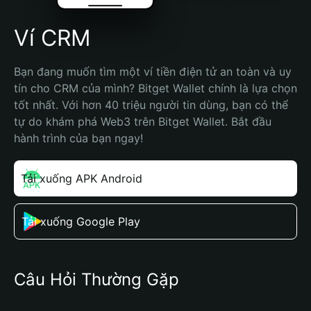
Ví CRM
Bạn đang muốn tìm một ví tiền điện tử an toàn và uy 
tín cho CRM của mình? Bitget Wallet chính là lựa chọn 
tốt nhất. Với hơn 40 triệu người tin dùng, bạn có thể 
tự do khám phá Web3 trên Bitget Wallet. Bắt đầu 
hành trình của bạn ngay!
Tải xuống APK Android
Tải xuống Google Play
Câu Hỏi Thường Gặp