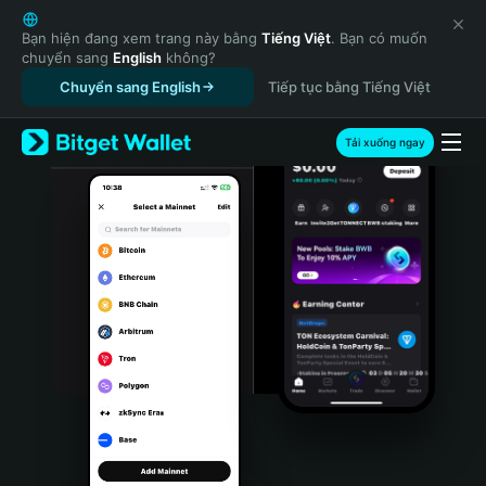
English
日本語
Bạn hiện đang xem trang này bằng
Tiếng Việt
. Bạn có muốn
chuyển sang
English
không?
Tiếng Việt
Chuyển sang English
Tiếp tục bằng Tiếng Việt
Русский
Español (Latinoamérica)
Türkçe
Tải xuống ngay
Italiano
Français
Deutsch
简体中文
繁體中文
Português (Portugal)
Bahasa Indonesia
ภาษาไทย
हिन्दी
বাংলা
Español
Português (Brasil)
Español (Argentina)