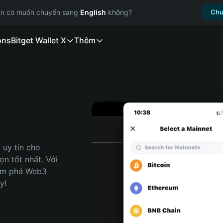
ạn có muốn chuyển sang
English
không?
Chu
ons
Bitget Wallet X
Thêm
uy tín cho 
n tốt nhất. Với 
ám phá Web3 
y!