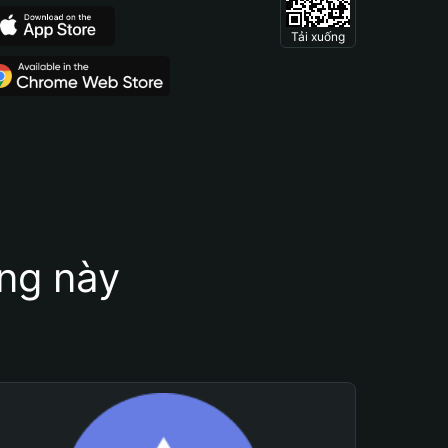
Tải xuống
ung này