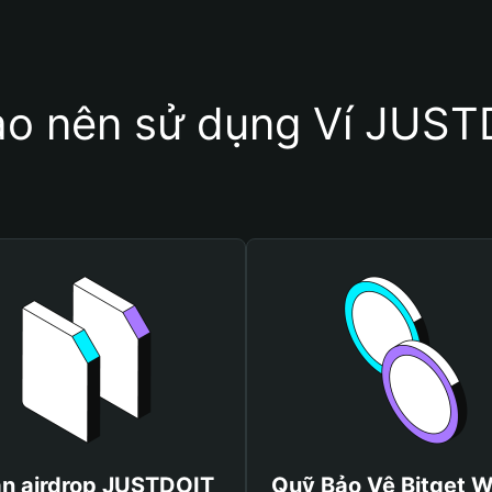
ao nên sử dụng Ví JUS
n airdrop JUSTDOIT
Quỹ Bảo Vệ Bitget W