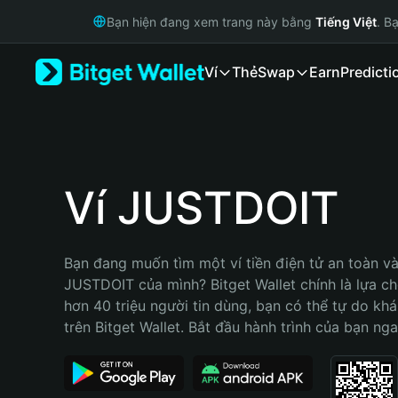
English
Bạn hiện đang xem trang này bằng
Tiếng Việt
. B
日本語
Tiếng Việt
Ví
Thẻ
Swap
Earn
Predicti
Русский
Español (Latinoamérica)
Türkçe
Italiano
Français
Deutsch
Ví JUSTDOIT
简体中文
繁體中文
Português (Portugal)
Bạn đang muốn tìm một ví tiền điện tử an toàn và 
Bahasa Indonesia
JUSTDOIT của mình? Bitget Wallet chính là lựa chọ
ภาษาไทย
hơn 40 triệu người tin dùng, bạn có thể tự do kh
हिन्दी
trên Bitget Wallet. Bắt đầu hành trình của bạn nga
বাংলা
Español
Português (Brasil)
Español (Argentina)