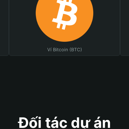
Ví Bitcoin (BTC)
Đối tác dự án