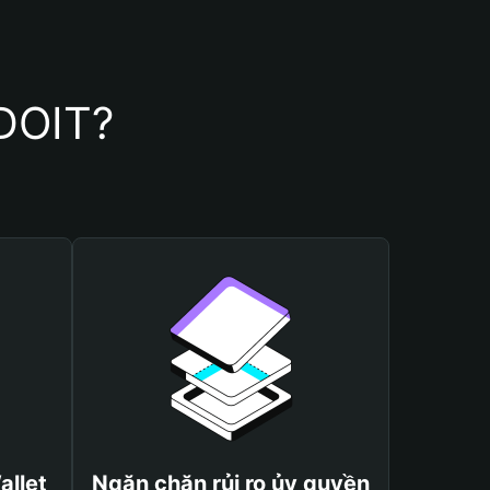
TDOIT?
allet
Ngăn chặn rủi ro ủy quyền