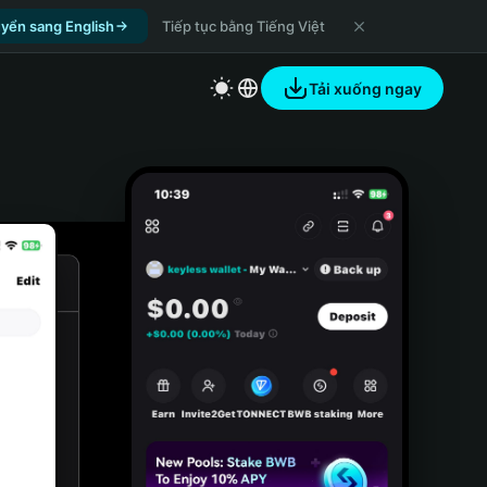
yển sang English
Tiếp tục bằng Tiếng Việt
Tải xuống ngay