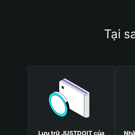
Tại s
Lưu trữ JUSTDOIT của
Nhậ