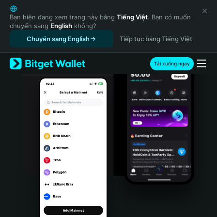
English
日本語
Bạn hiện đang xem trang này bằng
Tiếng Việt
. Bạn có muốn
chuyển sang
English
không?
Tiếng Việt
Chuyển sang English
Tiếp tục bằng Tiếng Việt
Русский
Español (Latinoamérica)
Türkçe
Tải xuống ngay
Italiano
Français
Deutsch
简体中文
繁體中文
Português (Portugal)
Bahasa Indonesia
ภาษาไทย
हिन्दी
বাংলা
Español
Português (Brasil)
Español (Argentina)