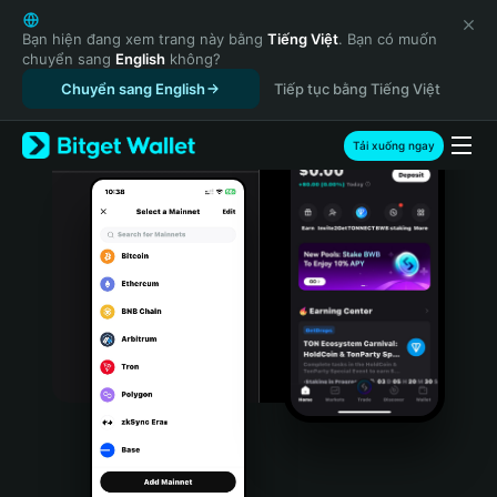
English
日本語
Bạn hiện đang xem trang này bằng
Tiếng Việt
. Bạn có muốn
chuyển sang
English
không?
Tiếng Việt
Chuyển sang English
Tiếp tục bằng Tiếng Việt
Русский
Español (Latinoamérica)
Türkçe
Tải xuống ngay
Italiano
Français
Deutsch
简体中文
繁體中文
Português (Portugal)
Bahasa Indonesia
ภาษาไทย
हिन्दी
বাংলা
Español
Português (Brasil)
Español (Argentina)