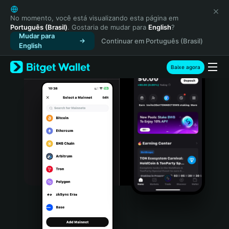
English
日本語
No momento, você está visualizando esta página em
Português (Brasil)
. Gostaria de mudar para
English
?
Tiếng Việt
Mudar para
Continuar em Português (Brasil)
Русский
English
Español (Latinoamérica)
Türkçe
Baixe agora
Italiano
Français
Deutsch
简体中文
繁體中文
Português (Portugal)
Bahasa Indonesia
ภาษาไทย
हिन्दी
বাংলা
Español
Português (Brasil)
Español (Argentina)