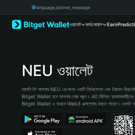
English
language_banner_message
日本語
Tiếng Việt
ওয়ালেট
কার্ড
সোয়াপ
Earn
Predict
Русский
Español (Latinoamérica)
Türkçe
Italiano
Français
Deutsch
NEU ওয়ালেট
简体中文
繁體中文
Português (Portugal)
আপনি কি আপনার NEU এর জন্য একটি নির্ভরযোগ্য এবং নিরাপদ ক্রিপ্টো ও
Bahasa Indonesia
Bitget Wallet হবে আপনার সেরা পছন্দ। 40 মিলিয়ন ব্যবহারকারীদের দ্
ภาษาไทย
Bitget Wallet এ অবাধে Web3 এক্সপ্লোর করতে পারেন। এখনই আপনা
हिन्दी
বাংলা
Español
Português (Brasil)
Español (Argentina)