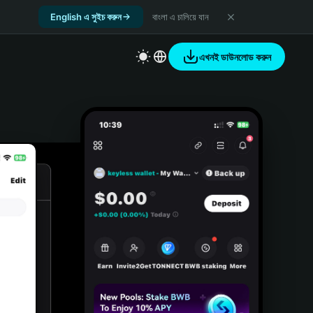
English এ সুইচ করুন
বাংলা এ চালিয়ে যান
এখনই ডাউনলোড করুন