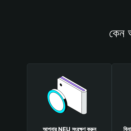
কেন 
আপনার NEU সংরক্ষণ করুন
বিন