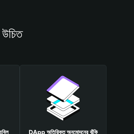
 উচিত
হবিল
DApp অতিরিক্ত অনুমোদনের ঝুঁকি