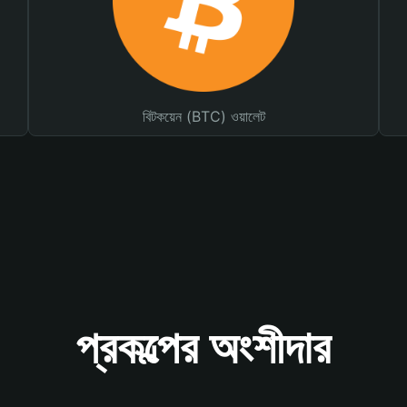
বিটকয়েন (BTC) ওয়ালেট
প্রকল্পের অংশীদার