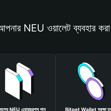
আপনার NEU ওয়ালেট ব্যবহার করা
ামূল্যে NEU এয়ারড্রপস পান
Bitget Wallet সুরক্ষা ত