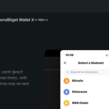
ions
Bitget Wallet X
আরও
য়ালেট খুঁজছেন? 
বারা বিশ্বস্ত, আপনি 
র যাত্রা শুরু করুন!