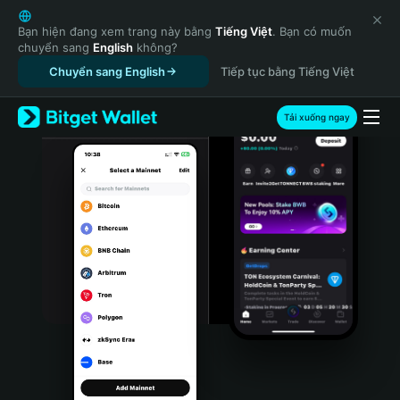
English
日本語
Bạn hiện đang xem trang này bằng
Tiếng Việt
. Bạn có muốn
chuyển sang
English
không?
Tiếng Việt
Chuyển sang English
Tiếp tục bằng Tiếng Việt
Русский
Español (Latinoamérica)
Türkçe
Tải xuống ngay
Italiano
Français
Deutsch
简体中文
繁體中文
Português (Portugal)
Bahasa Indonesia
ภาษาไทย
हिन्दी
বাংলা
Español
Português (Brasil)
Español (Argentina)