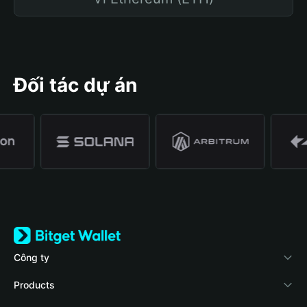
Đối tác dự án
Công ty
Về Bitget Wallet
Products