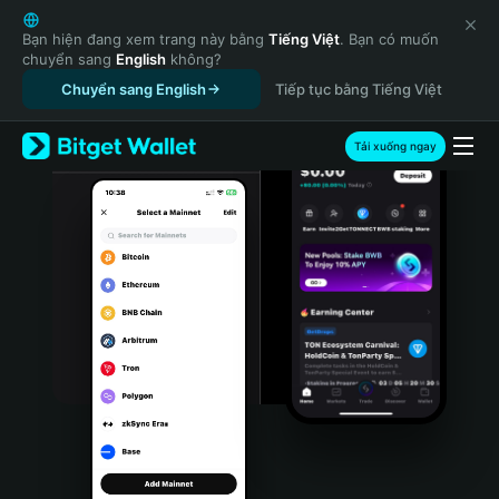
English
日本語
Bạn hiện đang xem trang này bằng
Tiếng Việt
. Bạn có muốn
chuyển sang
English
không?
Tiếng Việt
Chuyển sang English
Tiếp tục bằng Tiếng Việt
Русский
Español (Latinoamérica)
Türkçe
Tải xuống ngay
Italiano
Français
Deutsch
简体中文
繁體中文
Português (Portugal)
Bahasa Indonesia
ภาษาไทย
हिन्दी
বাংলা
Español
Português (Brasil)
Español (Argentina)