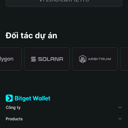
Đối tác dự án
Công ty
Về Bitget Wallet
Products