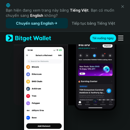
English
日本語
Bạn hiện đang xem trang này bằng
Tiếng Việt
. Bạn có muốn
chuyển sang
English
không?
Tiếng Việt
Chuyển sang English
Tiếp tục bằng Tiếng Việt
Русский
Español (Latinoamérica)
Türkçe
Tải xuống ngay
Italiano
Français
Deutsch
简体中文
繁體中文
Português (Portugal)
Bahasa Indonesia
ภาษาไทย
हिन्दी
বাংলা
Español
Português (Brasil)
Español (Argentina)