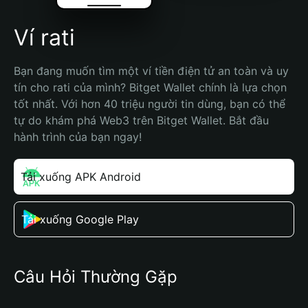
Ví rati
Bạn đang muốn tìm một ví tiền điện tử an toàn và uy 
tín cho rati của mình? Bitget Wallet chính là lựa chọn 
tốt nhất. Với hơn 40 triệu người tin dùng, bạn có thể 
tự do khám phá Web3 trên Bitget Wallet. Bắt đầu 
hành trình của bạn ngay!
Tải xuống APK Android
Tải xuống Google Play
Câu Hỏi Thường Gặp