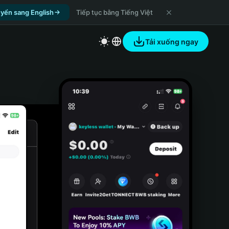
yển sang English
Tiếp tục bằng Tiếng Việt
Tải xuống ngay