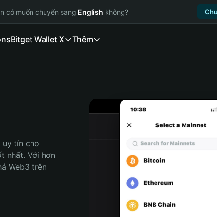
ạn có muốn chuyển sang
English
không?
Chu
ons
Bitget Wallet X
Thêm
uy tín cho 
t nhất. Với hơn 
há Web3 trên 