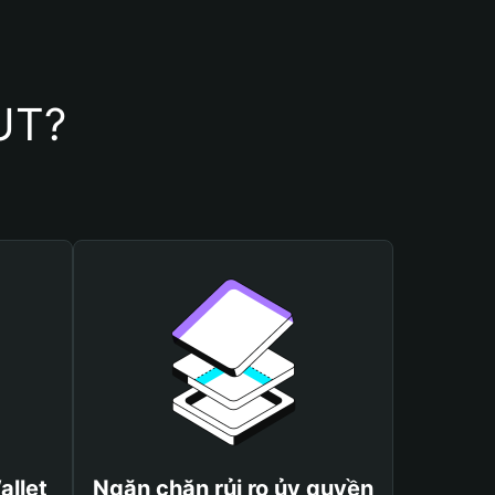
UT?
allet
Ngăn chặn rủi ro ủy quyền