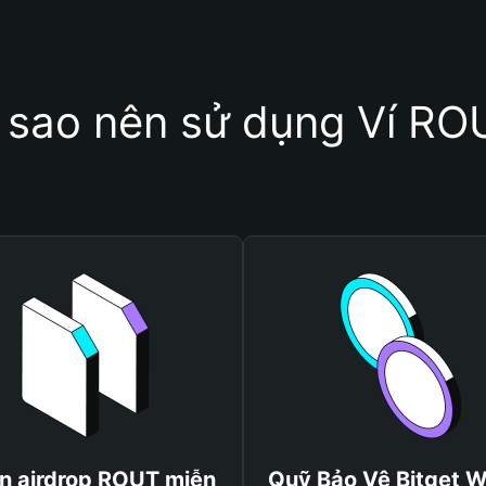
i sao nên sử dụng Ví RO
n airdrop ROUT miễn
Quỹ Bảo Vệ Bitget W