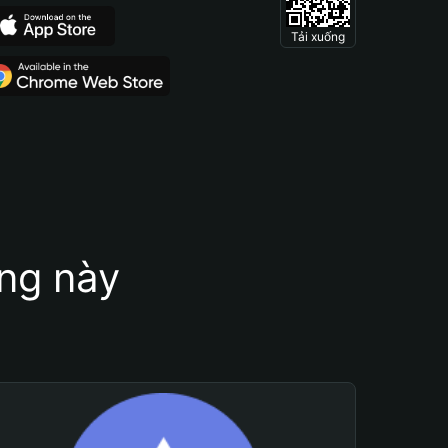
Tải xuống
ung này