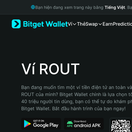
English
Bạn hiện đang xem trang này bằng
Tiếng Việt
. B
日本語
Tiếng Việt
Ví
Thẻ
Swap
Earn
Predicti
Русский
Español (Latinoamérica)
Türkçe
Italiano
Français
Deutsch
Ví ROUT
简体中文
繁體中文
Português (Portugal)
Bạn đang muốn tìm một ví tiền điện tử an toàn và 
Bahasa Indonesia
ROUT của mình? Bitget Wallet chính là lựa chọn tố
ภาษาไทย
40 triệu người tin dùng, bạn có thể tự do khám p
हिन्दी
Bitget Wallet. Bắt đầu hành trình của bạn ngay!
বাংলা
Español
Português (Brasil)
Español (Argentina)