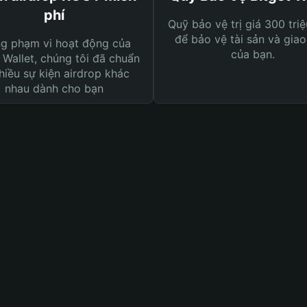
phí
Quỹ bảo vệ trị giá 300 tri
để bảo vệ tài sản và giao
ng phạm vi hoạt động của
của bạn.
 Wallet, chúng tôi đã chuẩn
hiều sự kiện airdrop khác
nhau dành cho bạn