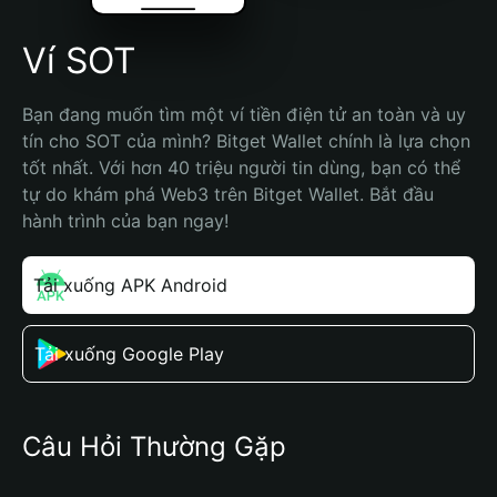
Ví SOT
Bạn đang muốn tìm một ví tiền điện tử an toàn và uy 
tín cho SOT của mình? Bitget Wallet chính là lựa chọn 
tốt nhất. Với hơn 40 triệu người tin dùng, bạn có thể 
tự do khám phá Web3 trên Bitget Wallet. Bắt đầu 
hành trình của bạn ngay!
Tải xuống APK Android
Tải xuống Google Play
Câu Hỏi Thường Gặp