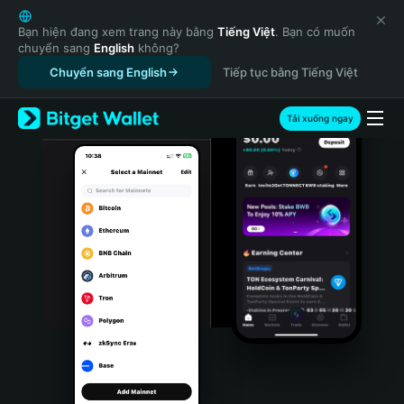
English
日本語
Bạn hiện đang xem trang này bằng
Tiếng Việt
. Bạn có muốn
chuyển sang
English
không?
Tiếng Việt
Chuyển sang English
Tiếp tục bằng Tiếng Việt
Русский
Español (Latinoamérica)
Türkçe
Tải xuống ngay
Italiano
Français
Deutsch
简体中文
繁體中文
Português (Portugal)
Bahasa Indonesia
ภาษาไทย
हिन्दी
বাংলা
Español
Português (Brasil)
Español (Argentina)