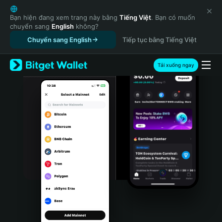
English
日本語
Bạn hiện đang xem trang này bằng
Tiếng Việt
. Bạn có muốn
chuyển sang
English
không?
Tiếng Việt
Chuyển sang English
Tiếp tục bằng Tiếng Việt
Русский
Español (Latinoamérica)
Türkçe
Tải xuống ngay
Italiano
Français
Deutsch
简体中文
繁體中文
Português (Portugal)
Bahasa Indonesia
ภาษาไทย
हिन्दी
বাংলা
Español
Português (Brasil)
Español (Argentina)