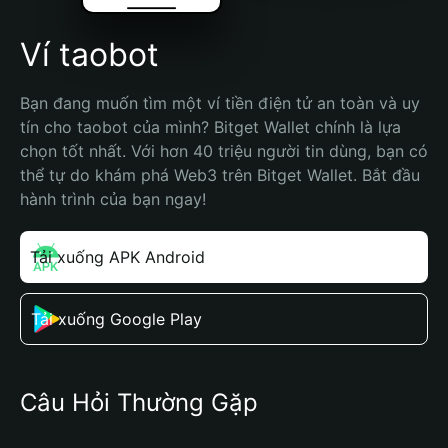
Ví taobot
Bạn đang muốn tìm một ví tiền điện tử an toàn và uy 
tín cho taobot của mình? Bitget Wallet chính là lựa 
chọn tốt nhất. Với hơn 40 triệu người tin dùng, bạn có 
thể tự do khám phá Web3 trên Bitget Wallet. Bắt đầu 
hành trình của bạn ngay!
Tải xuống APK Android
Tải xuống Google Play
Câu Hỏi Thường Gặp