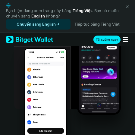
English
日本語
Bạn hiện đang xem trang này bằng
Tiếng Việt
. Bạn có muốn
chuyển sang
English
không?
Tiếng Việt
Chuyển sang English
Tiếp tục bằng Tiếng Việt
Русский
Español (Latinoamérica)
Türkçe
Tải xuống ngay
Italiano
Français
Deutsch
简体中文
繁體中文
Português (Portugal)
Bahasa Indonesia
ภาษาไทย
हिन्दी
বাংলা
Español
Português (Brasil)
Español (Argentina)