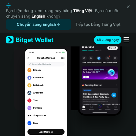
English
日本語
Bạn hiện đang xem trang này bằng
Tiếng Việt
. Bạn có muốn
chuyển sang
English
không?
Tiếng Việt
Chuyển sang English
Tiếp tục bằng Tiếng Việt
Русский
Español (Latinoamérica)
Türkçe
Tải xuống ngay
Italiano
Français
Deutsch
简体中文
繁體中文
Português (Portugal)
Bahasa Indonesia
ภาษาไทย
हिन्दी
বাংলা
Español
Português (Brasil)
Español (Argentina)