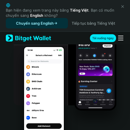
English
日本語
Bạn hiện đang xem trang này bằng
Tiếng Việt
. Bạn có muốn
chuyển sang
English
không?
Tiếng Việt
Chuyển sang English
Tiếp tục bằng Tiếng Việt
Русский
Español (Latinoamérica)
Türkçe
Tải xuống ngay
Italiano
Français
Deutsch
简体中文
繁體中文
Português (Portugal)
Bahasa Indonesia
ภาษาไทย
हिन्दी
বাংলা
Español
Português (Brasil)
Español (Argentina)