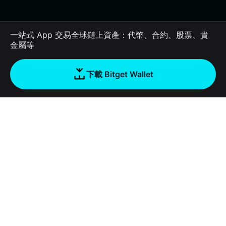
一站式 App 交易全球鏈上資產：代幣、合約、股票、貴
金屬等
下載 Bitget Wallet
公司
關於 Bitget Wallet
Products