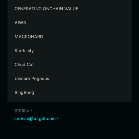
GENERATING ONCHAIN VALUE
AIW3
MACROHARD
Sci-fi city
Chud Cat
Unicorn Pegasus
BingBong
需要幫助？
service@bitget.com