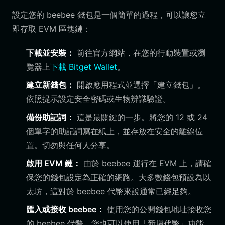
設定您的 beebee 錢包是一個簡單的過程，可以讓您立
即存取 EVM 區塊鏈：
下載並安裝：
前往官方網站，在您的行動裝置或瀏
覽器上
下載 Bitget Wallet
。
建立新錢包：
開啟應用程式並選擇「建立錢包」。
依照提示設定安全密碼或生物辨識驗證。
備份助記詞：
這是最關鍵的一步。將您的 12 或 24
個單字的助記詞寫在紙上，並存放在安全的離線位
置。切勿與任何人分享。
啟用 EVM 鏈：
由於 beebee 運行在 EVM 上，請確
保您的錢包設定為正確的網路。大多數錢包預設為以
太坊，這對於 beebee 代幣來說通常已經足夠。
匯入或接收 beebee：
使用您的公開錢包地址接收您
的 beebee 代幣。您也可以使用「新增代幣」功能，