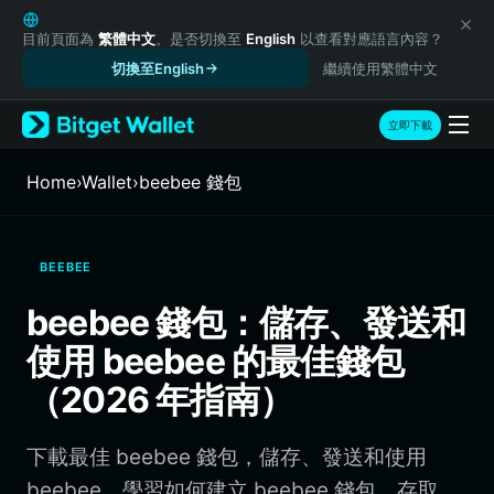
English
日本語
目前頁面為
繁體中文
。是否切換至
English
以查看對應語言內容？
Tiếng Việt
切換至English
繼續使用繁體中文
Русский
Español (Latinoamérica)
立即下載
Türkçe
Italiano
Home
›
Wallet
›
beebee 錢包
Français
Deutsch
简体中文
BEEBEE
繁體中文
Português (Portugal)
beebee 錢包：儲存、發送和
Bahasa Indonesia
使用 beebee 的最佳錢包
ภาษาไทย
हिन्दी
（2026 年指南）
বাংলা
Español
下載最佳 beebee 錢包，儲存、發送和使用
Português (Brasil)
Español (Argentina)
beebee。學習如何建立 beebee 錢包、存取