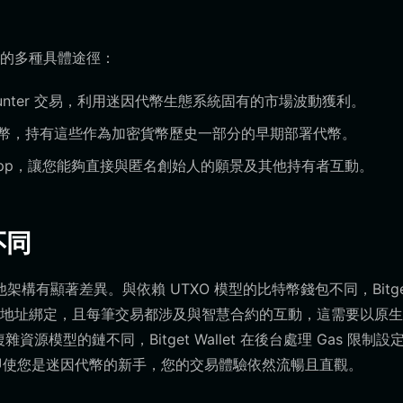
內參與的多種具體途徑：
unter 交易，利用迷因代幣生態系統固有的市場波動獲利。
 代幣，持有這些作為加密貨幣歷史一部分的早期部署代幣。
pp，讓您能夠直接與匿名創始人的願景及其他持有者互動。
不同
其他架構有顯著差異。與依賴 UTXO 模型的比特幣錢包不同，Bitge
包餘額與地址綁定，且每筆交易都涉及與智慧合約的互動，這需要以原
雜資源模型的鏈不同，Bitget Wallet 在後台處理 Gas 限制設
確保即使您是迷因代幣的新手，您的交易體驗依然流暢且直觀。