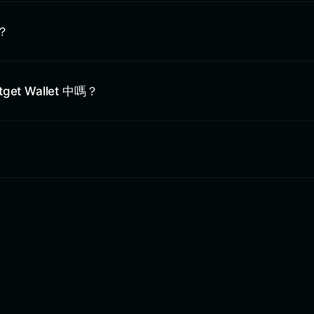
？
get Wallet 中嗎？