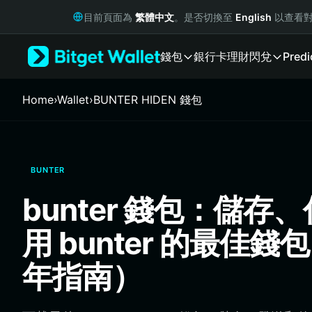
English
目前頁面為
繁體中文
。是否切換至
English
以查看對
日本語
Tiếng Việt
錢包
銀行卡
理財
閃兌
Predi
Русский
Español (Latinoamérica)
Türkçe
Home
›
Wallet
›
BUNTER HIDEN 錢包
Italiano
Français
Deutsch
简体中文
BUNTER
繁體中文
Português (Portugal)
bunter 錢包：儲存
Bahasa Indonesia
ภาษาไทย
用 bunter 的最佳錢
हिन्दी
বাংলা
年指南）
Español
Português (Brasil)
Español (Argentina)