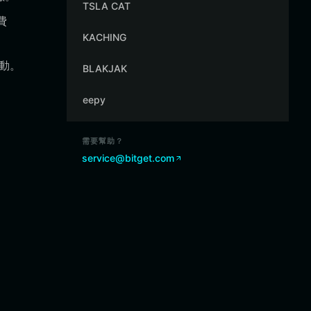
TSLA CAT
費
KACHING
活動。
BLAKJAK
eepy
需要幫助？
service@bitget.com