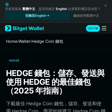
English
日本語
目前頁面為
繁體中文
。是否切換至
English
以查看對應語言內容？
Tiếng Việt
切換至English
繼續使用繁體中文
Русский
Español (Latinoamérica)
立即下載
Türkçe
Italiano
Home
›
Wallet
›
Hedge Coin 錢包
Français
Deutsch
简体中文
HEDGE
繁體中文
Português (Portugal)
HEDGE 錢包：儲存、發送與
Bahasa Indonesia
使用 HEDGE 的最佳錢包
ภาษาไทย
हिन्दी
（2025 年指南）
বাংলা
Español
下載最佳 Hedge Coin 錢包，儲存、發送和使
Português (Brasil)
Español (Argentina)
用 Hedge Coin。學習如何建立 Hedge Coin 錢