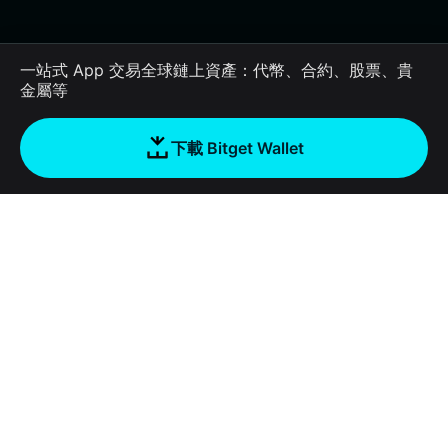
一站式 App 交易全球鏈上資產：代幣、合約、股票、貴
金屬等
下載 Bitget Wallet
公司
關於 Bitget Wallet
Products