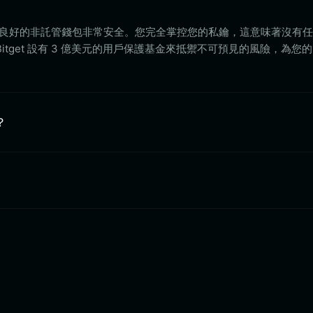
這樣信譽良好的非託管錢包非常安全。您完全掌控您的私鑰，這意味著沒有
get 設有 3 億美元的用戶保護基金來抵禦不可預見的風險，為您的 pi
？