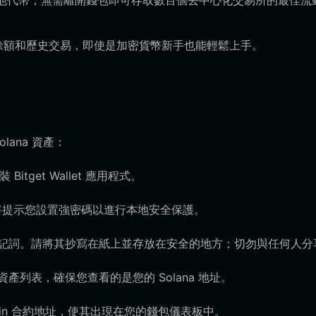
 和其他代幣，無需離開錢包即可存取數百個去中心化交易所的最佳流
n 餘額和歷史交易，即使是加密貨幣新手也能輕鬆上手。
ana 資產：
get Wallet 應用程式。
將提示您設置強密碼以進行本地安全保護。
字的助記詞。請將其抄寫在紙上並存放在安全的地方；切勿與任何人分
資產列表，確保您查看的是您的 Solana 地址。
pin 合約地址，使其出現在您的錢包儀表板中。