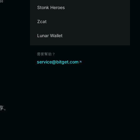
動
Stonk Heroes
Zcat
Lunar Wallet
需要幫助？
service@bitget.com
享。