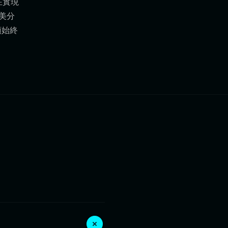
在實現
於美分
額始終