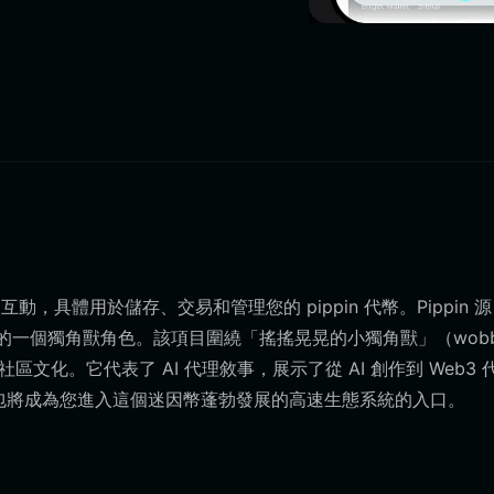
鏈互動，具體用於儲存、交易和管理您的 pippin 代幣。Pippin 
PT-4o 創建的一個獨角獸角色。該項目圍繞「搖搖晃晃的小獨角獸」（wobb
的社區文化。它代表了 AI 代理敘事，展示了從 AI 創作到 Web3 
，您的錢包將成為您進入這個迷因幣蓬勃發展的高速生態系統的入口。