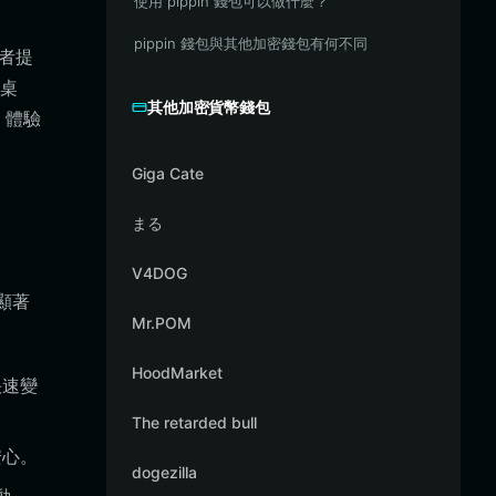
使用 pippin 錢包可以做什麼？
pippin 錢包與其他加密錢包有何不同
易者提
桌
其他加密貨幣錢包
，體驗
Giga Cate
まる
V4DOG
個顯著
Mr.POM
HoodMarket
快速變
The retarded bull
安心。
dogezilla