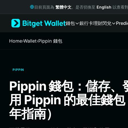
English
目前頁面為
繁體中文
。是否切換至
English
以查看對
日本語
Tiếng Việt
錢包
銀行卡
理財
閃兌
Predi
Русский
Español (Latinoamérica)
Türkçe
Home
›
Wallet
›
Pippin 錢包
Italiano
Français
Deutsch
简体中文
PIPPIN
繁體中文
Português (Portugal)
Pippin 錢包：儲存
Bahasa Indonesia
ภาษาไทย
用 Pippin 的最佳錢包
हिन्दी
বাংলা
年指南）
Español
Português (Brasil)
Español (Argentina)