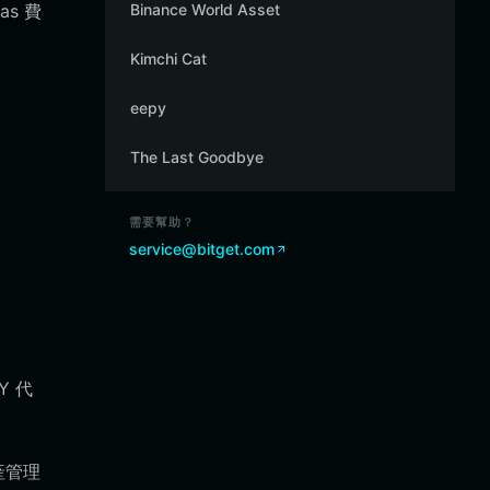
as 費
Binance World Asset
Kimchi Cat
eepy
The Last Goodbye
需要幫助？
service@bitget.com
Y 代
產管理