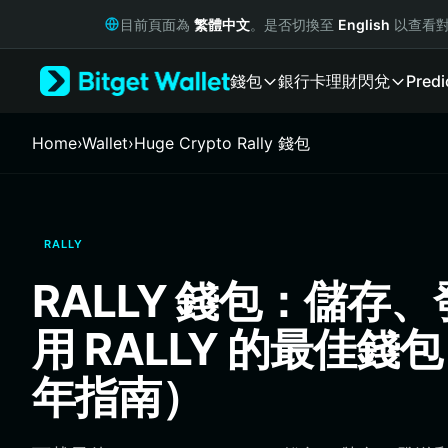
English
目前頁面為
繁體中文
。是否切換至
English
以查看對
日本語
Tiếng Việt
錢包
銀行卡
理財
閃兌
Predi
Русский
Español (Latinoamérica)
Türkçe
Home
›
Wallet
›
Huge Crypto Rally 錢包
Italiano
Français
Deutsch
简体中文
RALLY
繁體中文
Português (Portugal)
RALLY 錢包：儲存
Bahasa Indonesia
ภาษาไทย
用 RALLY 的最佳錢包
हिन्दी
বাংলা
年指南）
Español
Português (Brasil)
Español (Argentina)