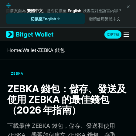
English
日本語
目前頁面為
繁體中文
。是否切換至
English
以查看對應語言內容？
Tiếng Việt
切換至English
繼續使用繁體中文
Русский
Español (Latinoamérica)
立即下載
Türkçe
Italiano
Home
›
Wallet
›
ZEBKA 錢包
Français
Deutsch
简体中文
ZEBKA
繁體中文
Português (Portugal)
ZEBKA 錢包：儲存、發送及
Bahasa Indonesia
使用 ZEBKA 的最佳錢包
ภาษาไทย
हिन्दी
（2026 年指南）
বাংলা
Español
下載最佳 ZEBKA 錢包，儲存、發送和使用
Português (Brasil)
Español (Argentina)
ZEBKA。學習如何建立 ZEBKA 錢包、存取