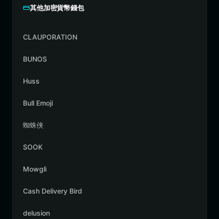
其他加密貨幣錢包
CLAUPORATION
BUNOS
Huss
Bull Emoji
蜘蛛侠
SOOK
Mowgli
Cash Delivery Bird
delusion