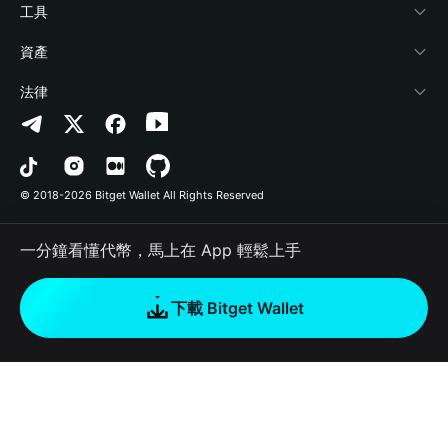
加密資訊
Payfi Crypto
連接錢包
風險保障基金
工具
幫助中心
Crypto Swap API
Bitget Wallet Pay
安全防護技術
快捷買幣
資產
‌聯繫我們
Altcoin Season Index
合作上架
授權檢測
Arbitrum
法律
品牌資源
Prediction Markets
合約檢測
Avalanche
隱私協議
工作機會
DApp
批次轉帳
Bitcoin
用戶使用協議
© 2018-2026 Bitget Wallet All Rights Reserved
官方渠道驗證
Trade
BNB Chain
Risk Disclosure
一分鐘看懂代幣，馬上在 App 輕鬆上手
RWA
Polygon
如何購買加密貨幣
下載 Bitget Wallet