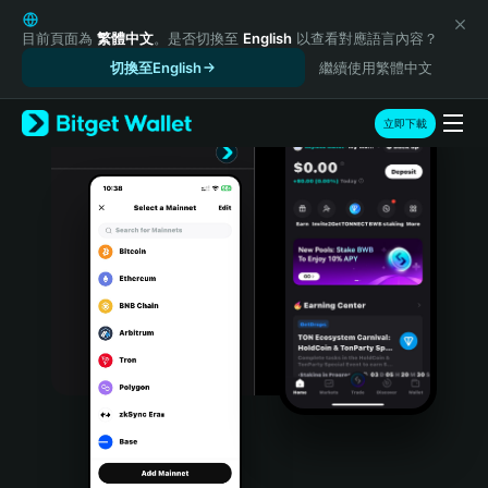
English
日本語
目前頁面為
繁體中文
。是否切換至
English
以查看對應語言內容？
Tiếng Việt
切換至English
繼續使用繁體中文
Русский
Español (Latinoamérica)
立即下載
Türkçe
Italiano
Français
Deutsch
简体中文
繁體中文
Português (Portugal)
Bahasa Indonesia
ภาษาไทย
हिन्दी
বাংলা
Español
Português (Brasil)
Español (Argentina)