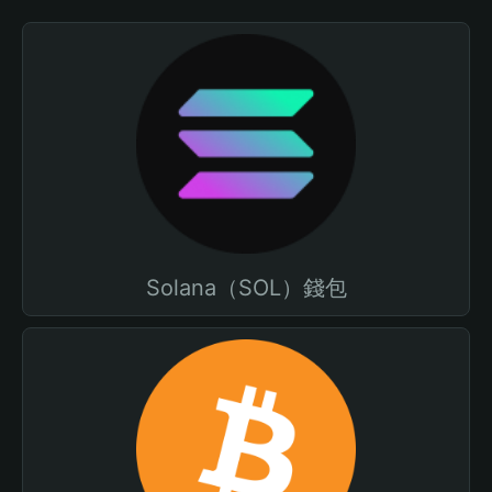
Solana（SOL）錢包