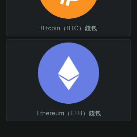
Bitcoin（BTC）錢包
Ethereum（ETH）錢包