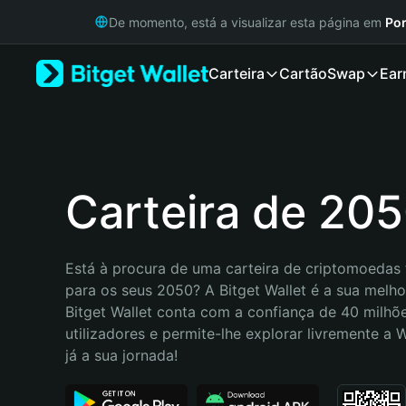
English
De momento, está a visualizar esta página em
Por
日本語
Tiếng Việt
Carteira
Cartão
Swap
Ear
Русский
Español (Latinoamérica)
Türkçe
Italiano
Français
Deutsch
Carteira de 20
简体中文
繁體中文
Português (Portugal)
Está à procura de uma carteira de criptomoedas f
Bahasa Indonesia
para os seus 2050? A Bitget Wallet é a sua melhor
ภาษาไทย
Bitget Wallet conta com a confiança de 40 milhõe
हिन्दी
utilizadores e permite-lhe explorar livremente a
বাংলা
já a sua jornada!
Español
Português (Brasil)
Español (Argentina)