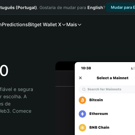
tuguês (Portugal)
. Gostaria de mudar para
English
?
Mudar para E
n
Predictions
Bitget Wallet X
Mais
50
iável e segura 
 escolha. A 
s de 
 Web3. Comece 