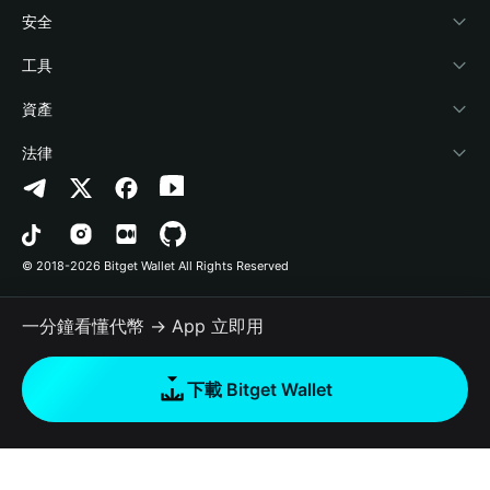
學院
Stablecoin Earn
開發者文件
安全
加密資訊
Payfi Crypto
連接錢包
風險保障基金
工具
幫助中心
Crypto Swap API
Bitget Wallet Pay
安全防護技術
快捷買幣
資產
‌聯繫我們
Altcoin Season Index
合作上架
授權檢測
Arbitrum
法律
品牌資源
Prediction Markets
合約檢測
Avalanche
隱私協議
工作機會
DApp
批次轉帳
Bitcoin
用戶使用協議
© 2018-2026 Bitget Wallet All Rights Reserved
官方渠道驗證
Trade
BNB Chain
Risk Disclosure
一分鐘看懂代幣 → App 立即用
RWA
Polygon
如何購買加密貨幣
下載 Bitget Wallet