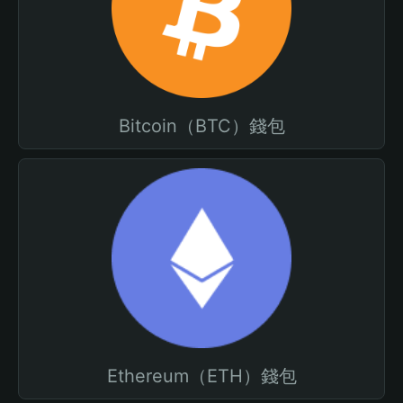
Bitcoin（BTC）錢包
Ethereum（ETH）錢包