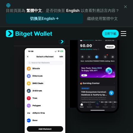
English
日本語
目前頁面為
繁體中文
。是否切換至
English
以查看對應語言內容？
Tiếng Việt
切換至English
繼續使用繁體中文
Русский
Español (Latinoamérica)
立即下載
Türkçe
Italiano
Français
Deutsch
简体中文
繁體中文
Português (Portugal)
Bahasa Indonesia
ภาษาไทย
हिन्दी
বাংলা
Español
Português (Brasil)
Español (Argentina)