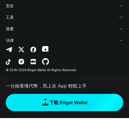
學院
Stablecoin Earn
開發者文件
安全
加密資訊
Payfi Crypto
連接錢包
風險保障基金
工具
幫助中心
Crypto Swap API
Bitget Wallet Pay
安全防護技術
快捷買幣
資產
‌聯繫我們
Altcoin Season Index
合作上架
授權檢測
Arbitrum
法律
品牌資源
Prediction Markets
合約檢測
Avalanche
隱私協議
工作機會
DApp
批次轉帳
Bitcoin
用戶使用協議
© 2018-2026 Bitget Wallet All Rights Reserved
官方渠道驗證
Trade
BNB Chain
Risk Disclosure
一分鐘看懂代幣，馬上在 App 輕鬆上手
RWA
Polygon
如何購買加密貨幣
下載 Bitget Wallet