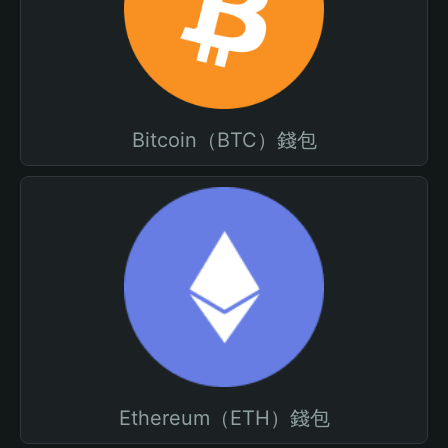
Bitcoin（BTC）錢包
Ethereum（ETH）錢包