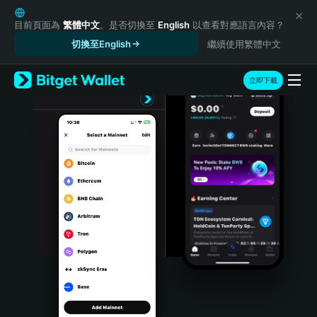
English
日本語
目前頁面為
繁體中文
。是否切換至
English
以查看對應語言內容？
Tiếng Việt
切換至English
繼續使用繁體中文
Русский
Español (Latinoamérica)
立即下載
Türkçe
Italiano
Français
Deutsch
简体中文
繁體中文
Português (Portugal)
Bahasa Indonesia
ภาษาไทย
हिन्दी
বাংলা
Español
Português (Brasil)
Español (Argentina)