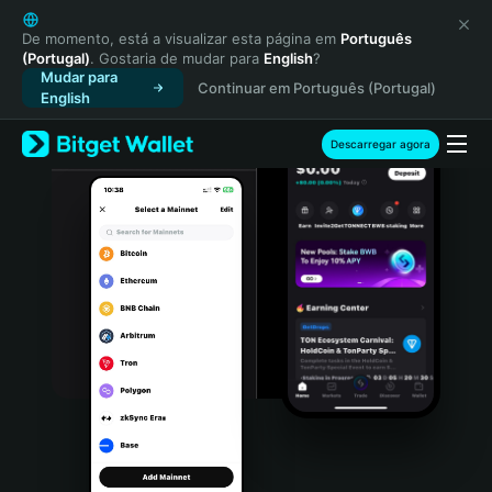
English
日本語
De momento, está a visualizar esta página em
Português
(Portugal)
. Gostaria de mudar para
English
?
Tiếng Việt
Mudar para
Continuar em Português (Portugal)
Русский
English
Español (Latinoamérica)
Türkçe
Descarregar agora
Italiano
Français
Deutsch
简体中文
繁體中文
Português (Portugal)
Bahasa Indonesia
ภาษาไทย
हिन्दी
বাংলা
Español
Português (Brasil)
Español (Argentina)