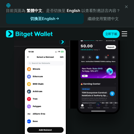
English
日本語
目前頁面為
繁體中文
。是否切換至
English
以查看對應語言內容？
Tiếng Việt
切換至English
繼續使用繁體中文
Русский
Español (Latinoamérica)
立即下載
Türkçe
Italiano
Français
Deutsch
简体中文
繁體中文
Português (Portugal)
Bahasa Indonesia
ภาษาไทย
हिन्दी
বাংলা
Español
Português (Brasil)
Español (Argentina)