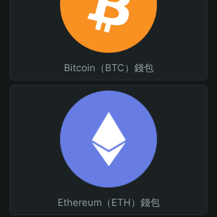
Bitcoin（BTC）錢包
Ethereum（ETH）錢包