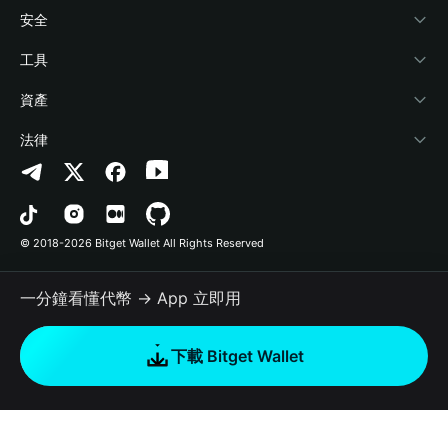
學院
Stablecoin Earn
開發者文件
安全
加密資訊
Payfi Crypto
連接錢包
風險保障基金
工具
幫助中心
Crypto Swap API
Bitget Wallet Pay
安全防護技術
快捷買幣
資產
‌聯繫我們
Altcoin Season Index
合作上架
授權檢測
Arbitrum
法律
品牌資源
Prediction Markets
合約檢測
Avalanche
隱私協議
工作機會
DApp
批次轉帳
Bitcoin
用戶使用協議
© 2018-2026 Bitget Wallet All Rights Reserved
官方渠道驗證
Trade
BNB Chain
Risk Disclosure
一分鐘看懂代幣 → App 立即用
RWA
Polygon
如何購買加密貨幣
下載 Bitget Wallet