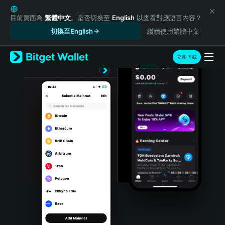
English
日本語
目前頁面為
繁體中文
。是否切換至
English
以查看對應語言內容？
Tiếng Việt
切換至English
繼續使用繁體中文
Русский
Español (Latinoamérica)
立即下載
Türkçe
Italiano
Français
Deutsch
简体中文
繁體中文
Português (Portugal)
Bahasa Indonesia
ภาษาไทย
हिन्दी
বাংলা
Español
Português (Brasil)
Español (Argentina)