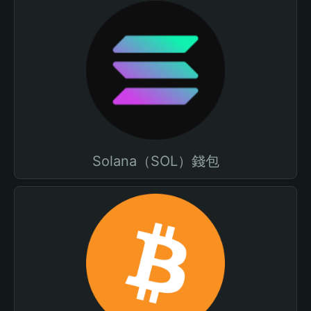
Solana（SOL）錢包