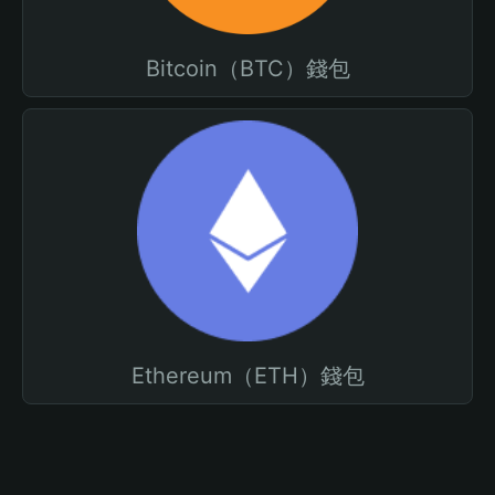
Bitcoin（BTC）錢包
Ethereum（ETH）錢包