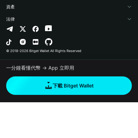
幫助中心
Crypto Swap API
Bitget Wallet Pay
安全防護技術
快捷買幣
資產
‌聯繫我們
Altcoin Season Index
合作上架
授權檢測
Arbitrum
法律
品牌資源
Prediction Markets
合約檢測
Avalanche
隱私協議
工作機會
DApp
批次轉帳
Bitcoin
用戶使用協議
© 2018-2026 Bitget Wallet All Rights Reserved
官方渠道驗證
Trade
BNB Chain
Risk Disclosure
一分鐘看懂代幣 → App 立即用
RWA
Polygon
如何購買加密貨幣
下載 Bitget Wallet