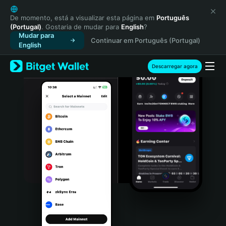
English
日本語
De momento, está a visualizar esta página em
Português
(Portugal)
. Gostaria de mudar para
English
?
Tiếng Việt
Mudar para
Continuar em Português (Portugal)
Русский
English
Español (Latinoamérica)
Türkçe
Descarregar agora
Italiano
Français
Deutsch
简体中文
繁體中文
Português (Portugal)
Bahasa Indonesia
ภาษาไทย
हिन्दी
বাংলা
Español
Português (Brasil)
Español (Argentina)