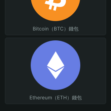
Bitcoin（BTC）錢包
Ethereum（ETH）錢包