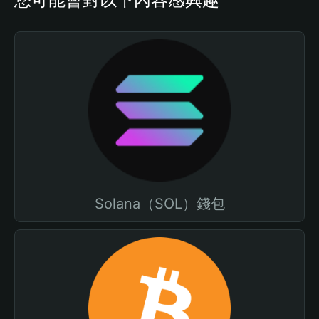
Solana（SOL）錢包