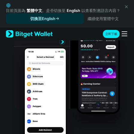
English
日本語
目前頁面為
繁體中文
。是否切換至
English
以查看對應語言內容？
Tiếng Việt
切換至English
繼續使用繁體中文
Русский
Español (Latinoamérica)
立即下載
Türkçe
Italiano
Français
Deutsch
简体中文
繁體中文
Português (Portugal)
Bahasa Indonesia
ภาษาไทย
हिन्दी
বাংলা
Español
Português (Brasil)
Español (Argentina)