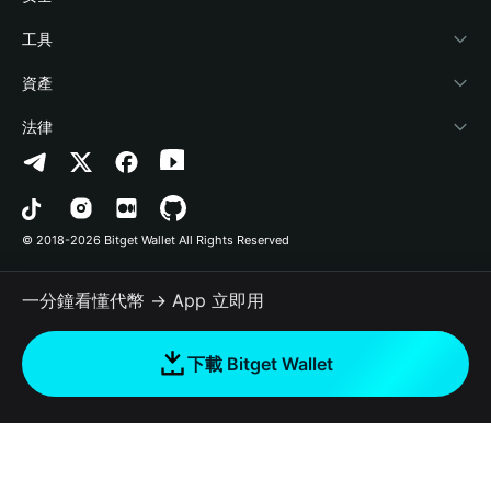
加密資訊
Payfi Crypto
連接錢包
風險保障基金
工具
幫助中心
Crypto Swap API
Bitget Wallet Pay
安全防護技術
快捷買幣
資產
‌聯繫我們
Altcoin Season Index
合作上架
授權檢測
Arbitrum
法律
品牌資源
Prediction Markets
合約檢測
Avalanche
隱私協議
工作機會
DApp
批次轉帳
Bitcoin
用戶使用協議
© 2018-2026 Bitget Wallet All Rights Reserved
官方渠道驗證
Trade
BNB Chain
Risk Disclosure
一分鐘看懂代幣 → App 立即用
RWA
Polygon
如何購買加密貨幣
下載 Bitget Wallet