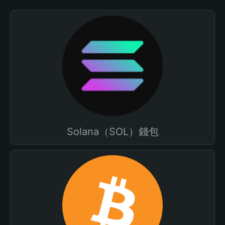
Solana（SOL）錢包