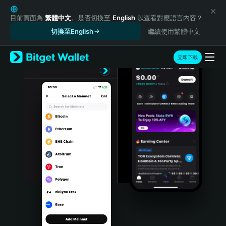
English
日本語
目前頁面為
繁體中文
。是否切換至
English
以查看對應語言內容？
Tiếng Việt
切換至English
繼續使用繁體中文
Русский
Español (Latinoamérica)
立即下載
Türkçe
Italiano
Français
Deutsch
简体中文
繁體中文
Português (Portugal)
Bahasa Indonesia
ภาษาไทย
हिन्दी
বাংলা
Español
Português (Brasil)
Español (Argentina)