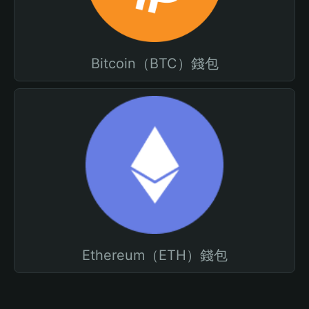
Bitcoin（BTC）錢包
Ethereum（ETH）錢包