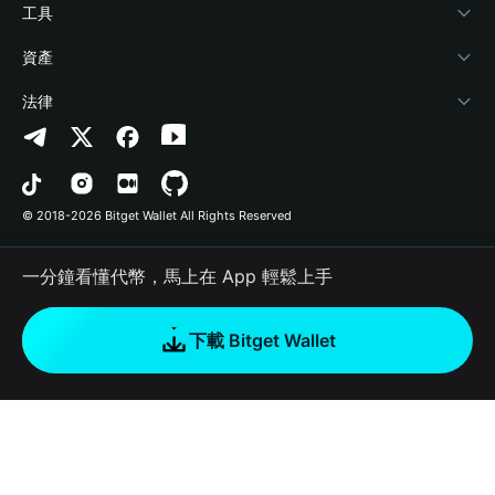
加密資訊
Payfi Crypto
連接錢包
風險保障基金
工具
幫助中心
Crypto Swap API
Bitget Wallet Pay
安全防護技術
快捷買幣
資產
‌聯繫我們
Altcoin Season Index
合作上架
授權檢測
Arbitrum
法律
品牌資源
Prediction Markets
合約檢測
Avalanche
隱私協議
工作機會
DApp
批次轉帳
Bitcoin
用戶使用協議
© 2018-2026 Bitget Wallet All Rights Reserved
官方渠道驗證
Trade
BNB Chain
Risk Disclosure
一分鐘看懂代幣，馬上在 App 輕鬆上手
RWA
Polygon
如何購買加密貨幣
下載 Bitget Wallet