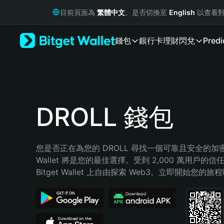
English
目前頁面為
繁體中文
。是否切換至
English
以查看對
日本語
Tiếng Việt
錢包
銀行卡
理財
閃兌
Predi
Русский
Español (Latinoamérica)
Türkçe
Italiano
Français
Deutsch
DROLL 錢包
简体中文
繁體中文
Português (Portugal)
您是否正在為您的 DROLL 尋找一個可靠且安全的加密錢包
Bahasa Indonesia
Wallet 將是您的最佳選擇。受到 2,000 萬用戶的信
ภาษาไทย
Bitget Wallet 上自由探索 Web3。立即開始您的旅
हिन्दी
বাংলা
Español
Português (Brasil)
Español (Argentina)