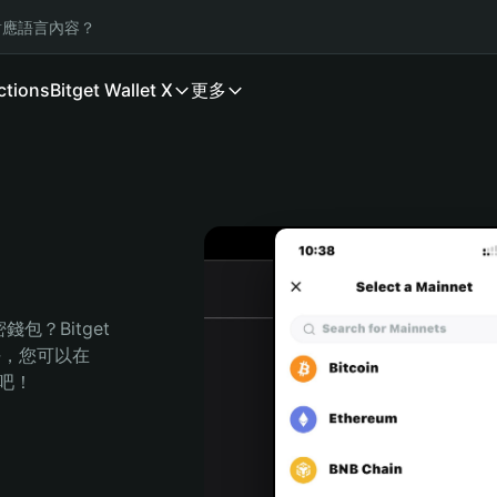
應語言內容？
ctions
Bitget Wallet X
更多
？Bitget 
任，您可以在 
程吧！