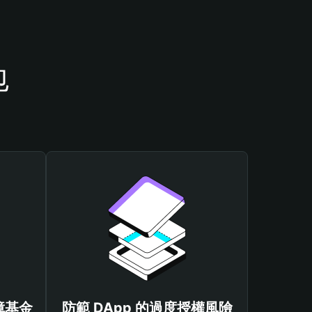
包
保障基金
防範 DApp 的過度授權風險