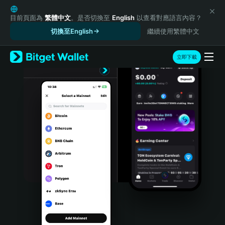
English
日本語
目前頁面為
繁體中文
。是否切換至
English
以查看對應語言內容？
Tiếng Việt
切換至English
繼續使用繁體中文
Русский
Español (Latinoamérica)
立即下載
Türkçe
Italiano
Français
Deutsch
简体中文
繁體中文
Português (Portugal)
Bahasa Indonesia
ภาษาไทย
हिन्दी
বাংলা
Español
Português (Brasil)
Español (Argentina)