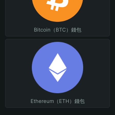
Bitcoin（BTC）錢包
Ethereum（ETH）錢包