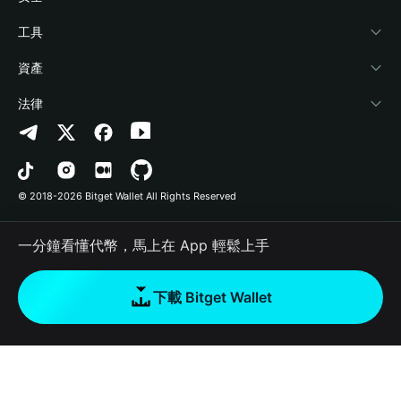
加密資訊
Payfi Crypto
連接錢包
風險保障基金
工具
幫助中心
Crypto Swap API
Bitget Wallet Pay
安全防護技術
快捷買幣
資產
‌聯繫我們
Altcoin Season Index
合作上架
授權檢測
Arbitrum
法律
品牌資源
Prediction Markets
合約檢測
Avalanche
隱私協議
工作機會
DApp
批次轉帳
Bitcoin
用戶使用協議
© 2018-2026 Bitget Wallet All Rights Reserved
官方渠道驗證
Trade
BNB Chain
Risk Disclosure
一分鐘看懂代幣，馬上在 App 輕鬆上手
RWA
Polygon
如何購買加密貨幣
下載 Bitget Wallet