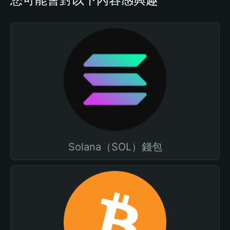
Solana（SOL）錢包