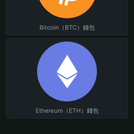
Bitcoin（BTC）錢包
Ethereum（ETH）錢包