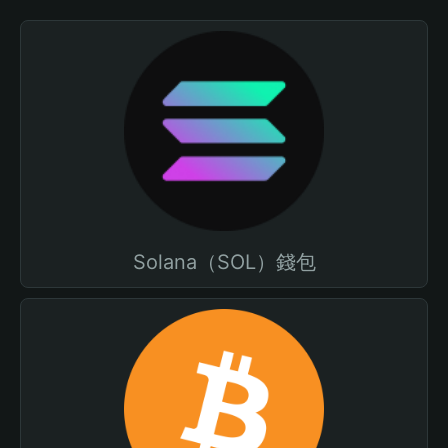
Solana（SOL）錢包