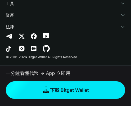
加密資訊
Payfi Crypto
連接錢包
風險保障基金
工具
幫助中心
Crypto Swap API
Bitget Wallet Pay
安全防護技術
快捷買幣
資產
‌聯繫我們
Altcoin Season Index
合作上架
授權檢測
Arbitrum
法律
品牌資源
Prediction Markets
合約檢測
Avalanche
隱私協議
工作機會
DApp
批次轉帳
Bitcoin
用戶使用協議
© 2018-2026 Bitget Wallet All Rights Reserved
官方渠道驗證
Trade
BNB Chain
Risk Disclosure
一分鐘看懂代幣 → App 立即用
RWA
Polygon
如何購買加密貨幣
下載 Bitget Wallet