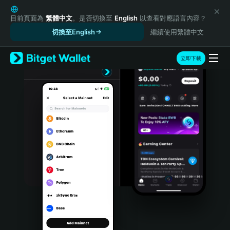
English
日本語
目前頁面為
繁體中文
。是否切換至
English
以查看對應語言內容？
Tiếng Việt
切換至English
繼續使用繁體中文
Русский
Español (Latinoamérica)
立即下載
Türkçe
Italiano
Français
Deutsch
简体中文
繁體中文
Português (Portugal)
Bahasa Indonesia
ภาษาไทย
हिन्दी
বাংলা
Español
Português (Brasil)
Español (Argentina)