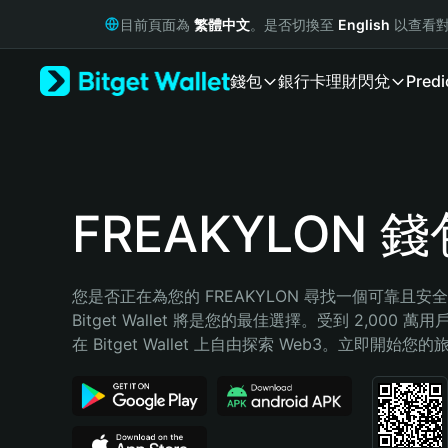
English
目前頁面為
繁體中文
。是否切換至
English
以查看對
日本語
Tiếng Việt
錢包
銀行卡
理財
閃兌
Predi
Русский
Español (Latinoamérica)
Türkçe
Italiano
Français
Deutsch
FREAKYLON 錢
简体中文
繁體中文
Português (Portugal)
您是否正在為您的 FREAKYLON 尋找一個可靠且安
Bahasa Indonesia
Bitget Wallet 將是您的最佳選擇。受到 2,000 
ภาษาไทย
在 Bitget Wallet 上自由探索 Web3。立即開始您
हिन्दी
বাংলা
Español
Português (Brasil)
Español (Argentina)