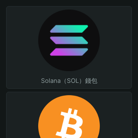
Solana（SOL）錢包