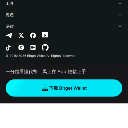
加密資訊
Payfi Crypto
連接錢包
風險保障基金
工具
幫助中心
Crypto Swap API
Bitget Wallet Pay
安全防護技術
快捷買幣
資產
‌聯繫我們
Altcoin Season Index
合作上架
授權檢測
Arbitrum
法律
品牌資源
Prediction Markets
合約檢測
Avalanche
隱私協議
工作機會
DApp
批次轉帳
Bitcoin
用戶使用協議
© 2018-2026 Bitget Wallet All Rights Reserved
官方渠道驗證
Trade
BNB Chain
Risk Disclosure
一分鐘看懂代幣，馬上在 App 輕鬆上手
RWA
Polygon
如何購買加密貨幣
下載 Bitget Wallet