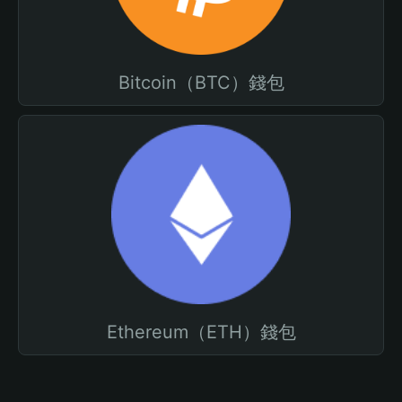
Bitcoin（BTC）錢包
Ethereum（ETH）錢包