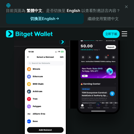
English
日本語
目前頁面為
繁體中文
。是否切換至
English
以查看對應語言內容？
Tiếng Việt
切換至English
繼續使用繁體中文
Русский
Español (Latinoamérica)
立即下載
Türkçe
Italiano
Français
Deutsch
简体中文
繁體中文
Português (Portugal)
Bahasa Indonesia
ภาษาไทย
हिन्दी
বাংলা
Español
Português (Brasil)
Español (Argentina)