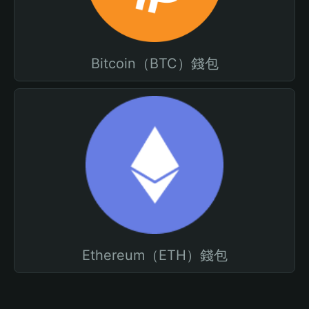
Bitcoin（BTC）錢包
Ethereum（ETH）錢包