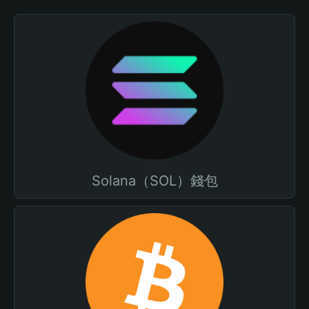
Solana（SOL）錢包