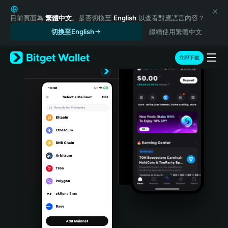
English
日本語
目前頁面為
繁體中文
。是否切換至
English
以查看對應語言內容？
Tiếng Việt
切換至English
繼續使用繁體中文
Русский
Español (Latinoamérica)
立即下載
Türkçe
Italiano
Français
Deutsch
简体中文
繁體中文
Português (Portugal)
Bahasa Indonesia
ภาษาไทย
हिन्दी
বাংলা
Español
Português (Brasil)
Español (Argentina)