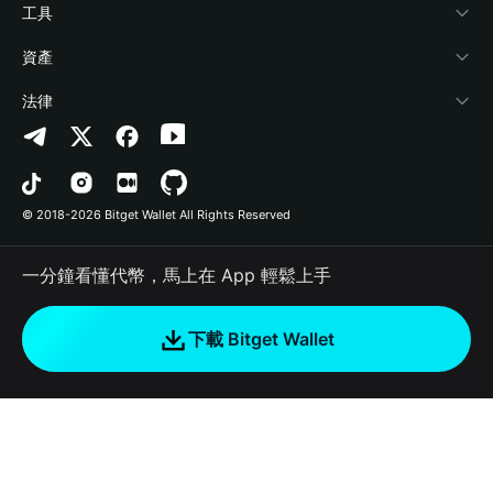
加密資訊
Payfi Crypto
連接錢包
風險保障基金
工具
幫助中心
Crypto Swap API
Bitget Wallet Pay
安全防護技術
快捷買幣
資產
‌聯繫我們
Altcoin Season Index
合作上架
授權檢測
Arbitrum
法律
品牌資源
Prediction Markets
合約檢測
Avalanche
隱私協議
工作機會
DApp
批次轉帳
Bitcoin
用戶使用協議
© 2018-2026 Bitget Wallet All Rights Reserved
官方渠道驗證
Trade
BNB Chain
Risk Disclosure
一分鐘看懂代幣，馬上在 App 輕鬆上手
RWA
Polygon
如何購買加密貨幣
下載 Bitget Wallet