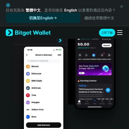
English
日本語
目前頁面為
繁體中文
。是否切換至
English
以查看對應語言內容？
Tiếng Việt
切換至English
繼續使用繁體中文
Русский
Español (Latinoamérica)
立即下載
Türkçe
Italiano
Français
Deutsch
简体中文
繁體中文
Português (Portugal)
Bahasa Indonesia
ภาษาไทย
हिन्दी
বাংলা
Español
Português (Brasil)
Español (Argentina)