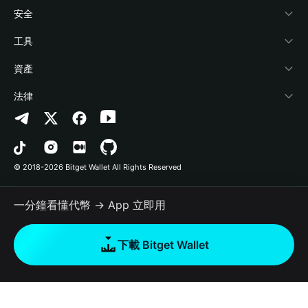
學院
Stablecoin Earn
開發者文件
安全
加密資訊
Payfi Crypto
連接錢包
風險保障基金
工具
幫助中心
Crypto Swap API
Bitget Wallet Pay
安全防護技術
快捷買幣
資產
‌聯繫我們
Altcoin Season Index
合作上架
授權檢測
Arbitrum
法律
品牌資源
Prediction Markets
合約檢測
Avalanche
隱私協議
工作機會
DApp
批次轉帳
Bitcoin
用戶使用協議
© 2018-2026 Bitget Wallet All Rights Reserved
官方渠道驗證
Trade
BNB Chain
Risk Disclosure
一分鐘看懂代幣 → App 立即用
RWA
Polygon
如何購買加密貨幣
下載 Bitget Wallet