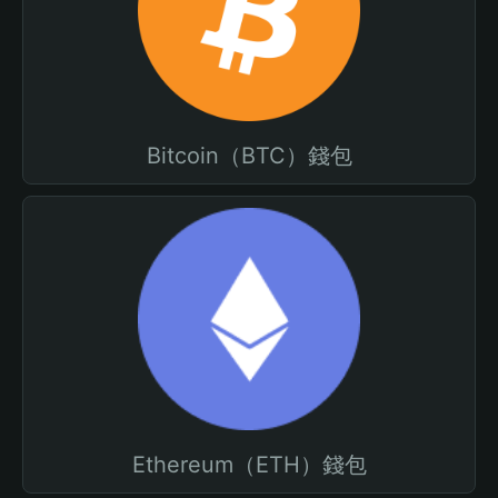
Bitcoin（BTC）錢包
Ethereum（ETH）錢包