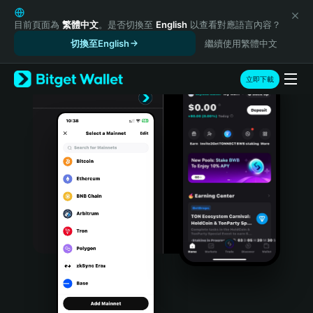
English
日本語
目前頁面為
繁體中文
。是否切換至
English
以查看對應語言內容？
Tiếng Việt
切換至English
繼續使用繁體中文
Русский
Español (Latinoamérica)
立即下載
Türkçe
Italiano
Français
Deutsch
简体中文
繁體中文
Português (Portugal)
Bahasa Indonesia
ภาษาไทย
हिन्दी
বাংলা
Español
Português (Brasil)
Español (Argentina)