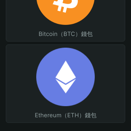
Bitcoin（BTC）錢包
Ethereum（ETH）錢包