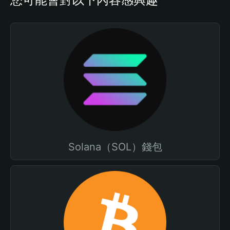
Solana（SOL）錢包