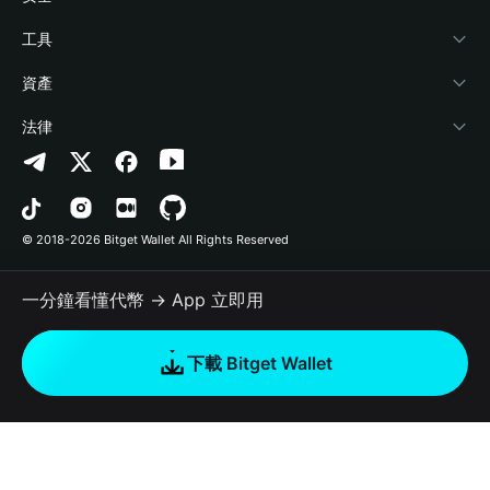
加密資訊
Payfi Crypto
連接錢包
風險保障基金
工具
幫助中心
Crypto Swap API
Bitget Wallet Pay
安全防護技術
快捷買幣
資產
‌聯繫我們
Altcoin Season Index
合作上架
授權檢測
Arbitrum
法律
品牌資源
Prediction Markets
合約檢測
Avalanche
隱私協議
工作機會
DApp
批次轉帳
Bitcoin
用戶使用協議
© 2018-2026 Bitget Wallet All Rights Reserved
官方渠道驗證
Trade
BNB Chain
Risk Disclosure
一分鐘看懂代幣 → App 立即用
RWA
Polygon
如何購買加密貨幣
下載 Bitget Wallet