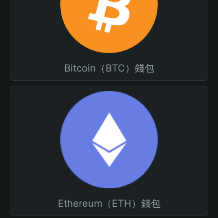
Bitcoin（BTC）錢包
Ethereum（ETH）錢包