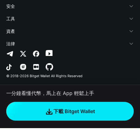
學院
Stablecoin Earn
開發者文件
安全
加密資訊
Payfi Crypto
連接錢包
風險保障基金
工具
幫助中心
Crypto Swap API
Bitget Wallet Pay
安全防護技術
快捷買幣
資產
‌聯繫我們
Altcoin Season Index
合作上架
授權檢測
Arbitrum
法律
品牌資源
Prediction Markets
合約檢測
Avalanche
隱私協議
工作機會
DApp
批次轉帳
Bitcoin
用戶使用協議
© 2018-2026 Bitget Wallet All Rights Reserved
官方渠道驗證
Trade
BNB Chain
Risk Disclosure
一分鐘看懂代幣，馬上在 App 輕鬆上手
RWA
Polygon
如何購買加密貨幣
下載 Bitget Wallet