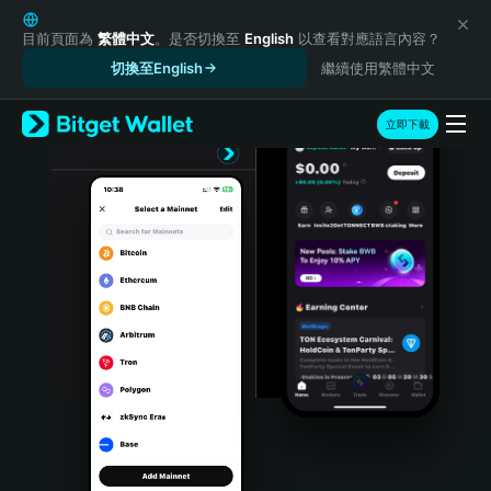
English
日本語
目前頁面為
繁體中文
。是否切換至
English
以查看對應語言內容？
Tiếng Việt
切換至English
繼續使用繁體中文
Русский
Español (Latinoamérica)
立即下載
Türkçe
Italiano
Français
Deutsch
简体中文
繁體中文
Português (Portugal)
Bahasa Indonesia
ภาษาไทย
हिन्दी
বাংলা
Español
Português (Brasil)
Español (Argentina)