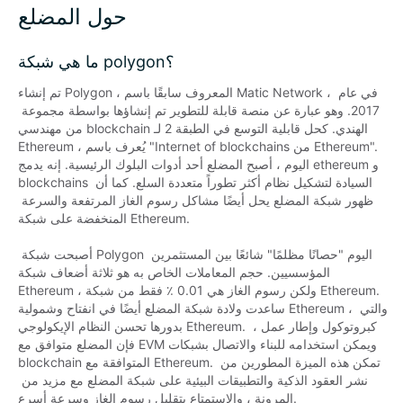
حول المضلع
ما هي شبكة polygon؟
تم إنشاء Polygon ، المعروف سابقًا باسم Matic Network ، في عام 
2017. وهو عبارة عن منصة قابلة للتطوير تم إنشاؤها بواسطة مجموعة 
من مهندسي blockchain الهندي. كحل قابلية التوسع في الطبقة 2 لـ 
Ethereum ، يُعرف باسم "Internet of blockchains من Ethereum". 
اليوم ، أصبح المضلع أحد أدوات البلوك الرئيسية. إنه يدمج ethereum و 
blockchains السيادة لتشكيل نظام أكثر تطوراً متعددة السلع. كما أن 
ظهور شبكة المضلع يحل أيضًا مشاكل رسوم الغاز المرتفعة والسرعة 
المنخفضة على شبكة Ethereum.

 أصبحت شبكة Polygon اليوم "حصانًا مظلمًا" شائعًا بين المستثمرين 
المؤسسيين. حجم المعاملات الخاص به هو ثلاثة أضعاف شبكة 
Ethereum ، ولكن رسوم الغاز هي 0.01 ٪ فقط من شبكة Ethereum. 
ساعدت ولادة شبكة المضلع أيضًا في انفتاح وشمولية Ethereum ، والتي 
بدورها تحسن النظام الإيكولوجي Ethereum. كبروتوكول وإطار عمل ، 
فإن المضلع متوافق مع EVM ويمكن استخدامه للبناء والاتصال بشبكات 
blockchain المتوافقة مع Ethereum. تمكن هذه الميزة المطورين من 
نشر العقود الذكية والتطبيقات البيئية على شبكة المضلع مع مزيد من 
المرونة ، والاستمتاع بتقليل رسوم الغاز وسرعة أسرع.