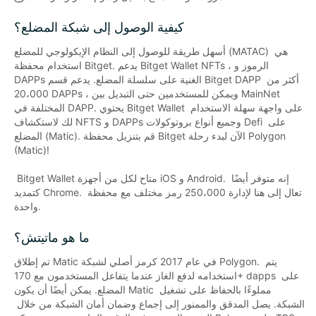
كيفية الوصول إلى شبكة المضلع؟
أسهل طريقة للوصول إلى النظام الإيكولوجي للمضلع (MATAC) هي 
استخدام محفظة Bitget. يدعم Bitget Wallet NFTs ، الرموز و 
DAPPs الغنية على سلسلة المضلع. يدعم قسم Bitget DAPP أكثر من 
20،000 DAPPs ، ويمكن للمستخدمين حتى التبديل بين MainNet 
المختلفة في DAPP. يحتوي Bitget Wallet على واجهة سهلة الاستخدام 
لك لاستكشاف NFTS و DAPPs وجميع أنواع بروتوكولات Defi على 
المضلع (Matic). قم بتنزيل محفظة Bitget الآن لبدء رحلة Polygon 
(Matic)!

 Bitget Wallet متاح لكل من أجهزة iOS و Android. إنه متوفر أيضًا 
كتمديد Chrome. تعال إلى هنا لإدارة 250،000 رمز مختلف مع محفظة 
واحدة.
ما هو ماتيتش؟
تم إطلاق Matic في عام 2017 كرمز أصلي لشبكة Polygon. يتم 
استخدامه لدفع الغاز عندما يتفاعل المستخدمون مع 170+ dapps على 
المضلع. يمكن أيضًا أن يكون Matic مملوءًا بالحفاظ على تشغيل 
الشبكة. يصل المدقق والممنور إلى إجماع وضمان أمان الشبكة من خلال 