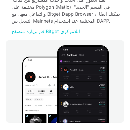
أيضًا العثور على أحدث وأحدث المشاريع من فئات 
مختلفة على Polygon (Matic) في القسم "الجديد" 
والتفاعل معها. مع Bitget Dapp Browser ، يمكنك أيضًا 
التبديل بين Mainnets المختلفة عند استخدام DAPP.
قم بزيارة متصفح Bitget اللامركزي