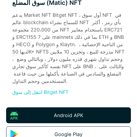
سوق المضلع (Matic) NFT
يدعم Market NFT Bitget NFT ، أول سوق NFT في 
عالم blockchain للسماح بشراء NFT بأي رمز ، أكثر 
من 220،000 مجموعة NFT باستخدام معايير ERC721 
و ERC1155 على 7 mainnets بما في ذلك ETH و BNB 
و HECO و Polygon و Klaytn. من الناحية الإحصائية ، 
لديها 50K+ NFTS مدرجة للبيع ، وتخزين 10 ملايين NFT 
، وحجم تداول شهري قدره مليون دولار ، وبالتالي وضع 
نفسه كأكبر سوق تجاري NFT على BNB ، والثالث على 
المضلع والسادس في الصناعة بأكملها من حيث قاعدة 
المستخدمين وحجم التداول.
انتقل إلى سوق Bitget NFT
Android APK
Google Play