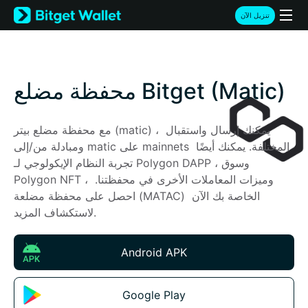
English
تنزيل الآن
日本語
Tiếng Việt
Русский
Español (Latinoamérica)
محفظة مضلع Bitget (Matic)
Türkçe
Italiano
Français
مع محفظة مضلع بيتر (matic) ، يمكنك إرسال واستقبال 
Deutsch
ومبادلة من/إلى matic على mainnets المختلفة. يمكنك أيضًا 
简体中文
تجربة النظام الإيكولوجي لـ Polygon DAPP ، وسوق 
繁體中文
Polygon NFT ، وميزات المعاملات الأخرى في محفظتنا. 
Português (Portugal)
احصل على محفظة مضلعة (MATAC) الخاصة بك الآن 
Bahasa Indonesia
لاستكشاف المزيد.
ภาษาไทย
हिन्दी
Android APK
বাংলা
Español
Português (Brasil)
Google Play
Español (Argentina)