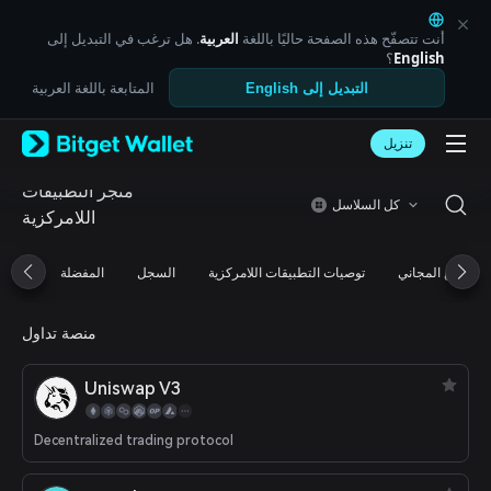
English
日本語
أنت تتصفّح هذه الصفحة حاليًا باللغة
العربية
. هل ترغب في التبديل إلى
Tiếng Việt
English
؟
Русский
المتابعة باللغة العربية
التبديل إلى English
Español (Latinoamérica)
Türkçe
تنزيل
Italiano
Français
متجر التطبيقات
Deutsch
كل السلاسل
اللامركزية
简体中文
繁體中文
Português (Portugal)
التوزيع المجاني
توصيات التطبيقات اللامركزية
السجل
المفضلة
Bahasa Indonesia
ภาษาไทย
العربية
منصة تداول
हिन्दी
বাংলা
Uniswap V3
Español
Português (Brasil)
Decentralized trading protocol
Español (Argentina)