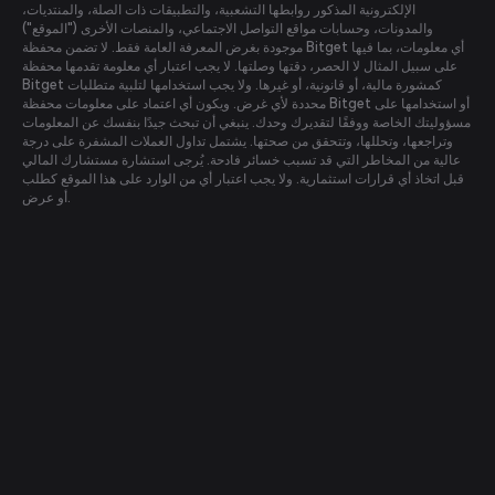
الإلكترونية المذكور روابطها التشعبية، والتطبيقات ذات الصلة، والمنتديات،
والمدونات، وحسابات مواقع التواصل الاجتماعي، والمنصات الأخرى ("الموقع")
موجودة بغرض المعرفة العامة فقط. لا تضمن محفظة Bitget أي معلومات، بما فيها
على سبيل المثال لا الحصر، دقتها وصلتها. لا يجب اعتبار أي معلومة تقدمها محفظة
Bitget كمشورة مالية، أو قانونية، أو غيرها. ولا يجب استخدامها لتلبية متطلبات
محددة لأي غرض. ويكون أي اعتماد على معلومات محفظة Bitget أو استخدامها على
مسؤوليتك الخاصة ووفقًا لتقديرك وحدك. ينبغي أن تبحث جيدًا بنفسك عن المعلومات
وتراجعها، وتحللها، وتتحقق من صحتها. يشتمل تداول العملات المشفرة على درجة
عالية من المخاطر التي قد تسبب خسائر فادحة. يُرجى استشارة مستشارك المالي
قبل اتخاذ أي قرارات استثمارية. ولا يجب اعتبار أي من الوارد على هذا الموقع كطلب
أو عرض.