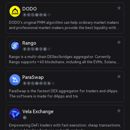
DODO
DODO's original PMM algorithm can help ordinary market makers
and professional market makers provide the best liquidity with
the least amount of funds. Efficient routing algorithms can
compare prices across the entire network and provide traders
Rango
with the most favorable transaction path.
Rango is a multi-chain DEXes/bridges aggregator. Currently
Rango supports +40 blockchains, including all the EVMs, Solana,
Juno, Cosmos, Osmosis, etc.
ParaSwap
ParaSwap is the fastest DEX aggregator for traders and dApps.
The software is made for dApps and tra
Vela Exchange
Empowering DeFi traders with fast execution, cheap transactions,