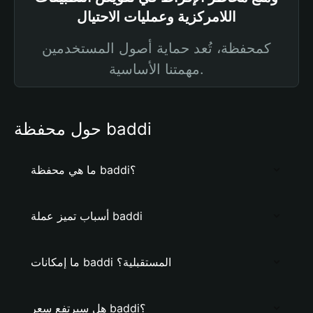
اللامركزية وعمليات الاحتيال
كمحفظة، تُعد حماية أصول المستخدمين
مهمتنا الأساسية.
حول محفظة baddi
ما هي محفظة baddi؟
أسباب تميز عملة baddi
ما إمكانات baddi المستقبلية؟
هل سيرتفع سعر baddi؟