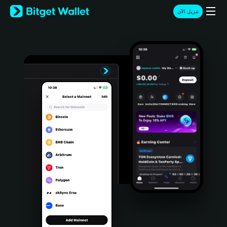
English
تنزيل الآن
日本語
Tiếng Việt
Русский
Español (Latinoamérica)
Türkçe
Italiano
Français
Deutsch
简体中文
繁體中文
Português (Portugal)
Bahasa Indonesia
ภาษาไทย
हिन्दी
বাংলা
Español
Português (Brasil)
Español (Argentina)