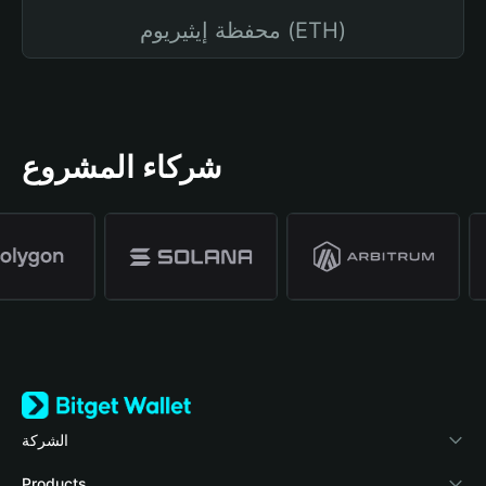
محفظة إيثيريوم (ETH)
شركاء المشروع
الشركة
نبذة عن محفظة Bitget
Products