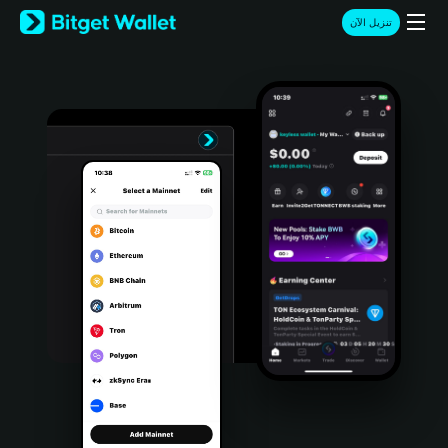
English
تنزيل الآن
日本語
Tiếng Việt
Русский
Español (Latinoamérica)
Türkçe
Italiano
Français
Deutsch
简体中文
繁體中文
Português (Portugal)
Bahasa Indonesia
ภาษาไทย
हिन्दी
বাংলা
Español
Português (Brasil)
Español (Argentina)