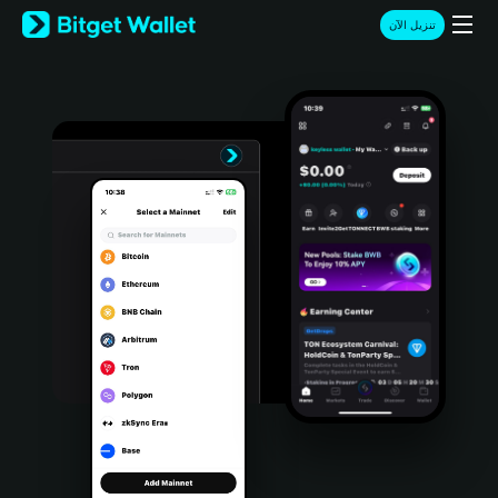
English
تنزيل الآن
日本語
Tiếng Việt
Русский
Español (Latinoamérica)
Türkçe
Italiano
Français
Deutsch
简体中文
繁體中文
Português (Portugal)
Bahasa Indonesia
ภาษาไทย
हिन्दी
বাংলা
Español
Português (Brasil)
Español (Argentina)