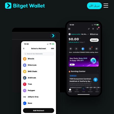
English
تنزيل الآن
日本語
Tiếng Việt
Русский
Español (Latinoamérica)
Türkçe
Italiano
Français
Deutsch
简体中文
繁體中文
Português (Portugal)
Bahasa Indonesia
ภาษาไทย
हिन्दी
বাংলা
Español
Português (Brasil)
Español (Argentina)