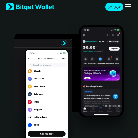
English
تنزيل الآن
日本語
Tiếng Việt
Русский
Español (Latinoamérica)
Türkçe
Italiano
Français
Deutsch
简体中文
繁體中文
Português (Portugal)
Bahasa Indonesia
ภาษาไทย
हिन्दी
বাংলা
Español
Português (Brasil)
Español (Argentina)