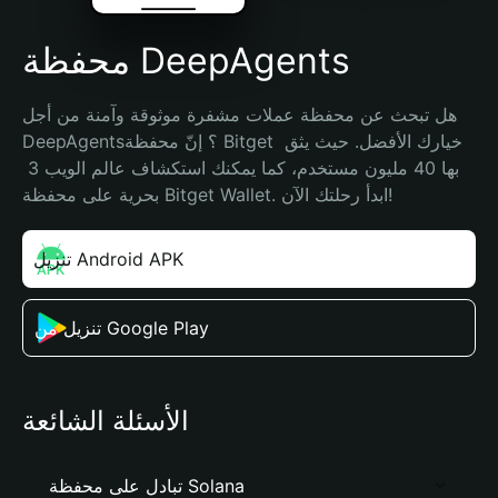
محفظة DeepAgents
هل تبحث عن محفظة عملات مشفرة موثوقة وآمنة من أجل 
DeepAgents؟ إنّ محفظة Bitget خيارك الأفضل. حيث يثق 
بها 40 مليون مستخدم، كما يمكنك استكشاف عالم الويب 3 
بحرية على محفظة Bitget Wallet. ابدأ رحلتك الآن!
تنزيل Android APK
تنزيل من Google Play
الأسئلة الشائعة
تبادل على محفظة Solana