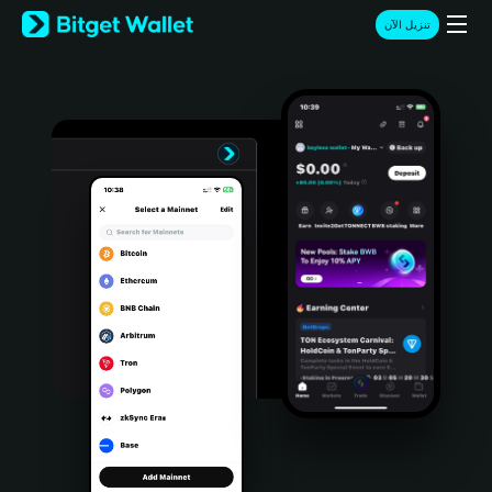
English
تنزيل الآن
日本語
Tiếng Việt
Русский
Español (Latinoamérica)
Türkçe
Italiano
Français
Deutsch
简体中文
繁體中文
Português (Portugal)
Bahasa Indonesia
ภาษาไทย
हिन्दी
বাংলা
Español
Português (Brasil)
Español (Argentina)